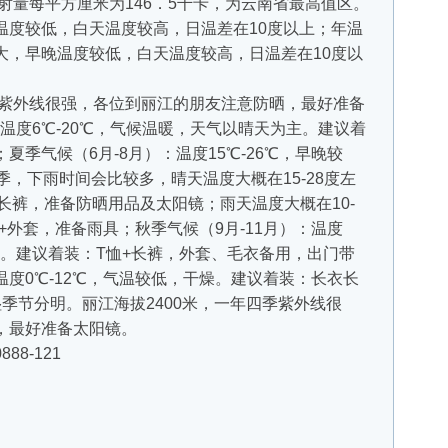
辐射量每平方厘米为146．5千卡，为云南省最高值区。
温度较低，白天温度较高，日温差在10度以上；年温
大，早晚温度较低，白天温度较高，日温差在10度以
紫外线很强，各位到丽江的朋友注意防晒，最好准备
：温度6℃-20℃，气候温暖，天气以晴天为主。建议着
季气候（6月-8月）：温度15℃-26℃，早晚较
季，下雨时间会比较多，晴天温度大概在15-28度左
长裤，准备防晒用品及太阳镜；雨天温度大概在10-
+外套，准备雨具；秋季气候（9月-11月）：温度
适中。建议着装：T恤+长裤，外套、毛衣备用，出门带
温度0℃-12℃，气温较低，干燥。建议着装：长衣长
季节分明。丽江海拔2400米，一年四季紫外线很
，最好准备太阳镜。
88-121