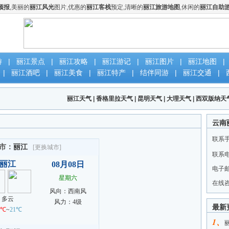
预报
,美丽的
丽江风光
图片,优惠的
丽江客栈
预定,清晰的
丽江旅游地图
,休闲的
丽江自助
游
|
丽江景点
|
丽江攻略
|
丽江游记
|
丽江图片
|
丽江地图
|
|
丽江酒吧
|
丽江美食
|
丽江特产
|
结伴同游
|
丽江交通
|
丽江天气
|
香格里拉天气
|
昆明天气
|
大理天气
|
西双版纳天
云南
联系
联系
电子
在线
最新
1、