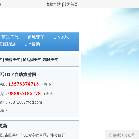
游
收藏本站
|
设为首页
丽江天气
|
稻城亚丁
|
DIY论坛
西藏旅游
|
DIY帮助
气
|
瑞丽天气
|
泸沽湖天气
|
稻城天气
丽江DIY自助旅游网
13578378718
手机：
（瑜飞）
0888-5185778
电话：
（全天）
邮箱：
78371082@qq.com
咨询：
更新
丽江市隆基年产5GW高效单晶硅棒项目开
自由生活公众号