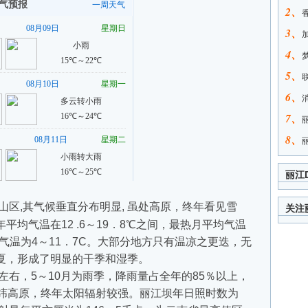
2、
3、
4、
5、
6、
7、
8、
丽江
,其气候垂直分布明显, 虽处高原，终年看见雪
关注
均气温在12 .6～19．8℃之间，最热月平均气温
均气温为4～11．7C。大部分地方只有温凉之更迭，无
夏，形成了明显的干季和湿季。
右，5～10月为雨季，降雨量占全年的85％以上，
低纬高原，终年太阳辐射较强。丽江坝年日照时数为