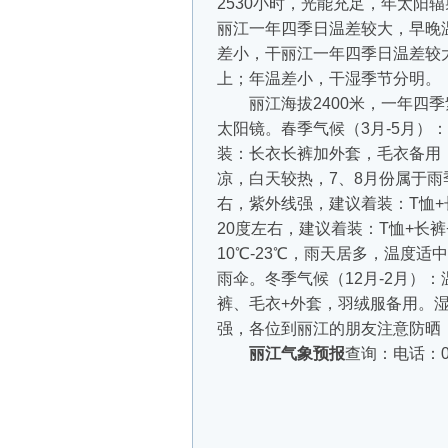
2530小时，光能充足，年太阳
丽江一年四季日温差较大，早晚
差小，干丽江一年四季日温差较
上；年温差小，干湿季节分明。
丽江海拔2400米，一年四季
太阳镜。春季气候（3月-5月）
装：长衣长裤加外套，毛衣备用；夏
凉，白天较热，7、8月份属于雨
右，紫外线强，建议着装：T恤+
20度左右，建议着装：T恤+长裤
10℃-23℃，雨天居多，温度
雨伞。冬季气候（12月-2月）：
裤、毛衣+外套，羽绒服备用。湿
强，各位到丽江的朋友注意防晒
丽江气象预报
查询：电话：08