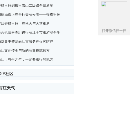
香格里拉到梅里雪山二级路全线通车
加德满都正在举行美丽云南——香格里拉
梦回香格里拉：在秋天与天堂相遇
打开微信扫一扫
联合执法检查组进行丽江全市旅游安全生
消防集中整治丽江古城冬春火灾防控
丽江文化传承与新的商业模式探索
丽江：有生之年，一定要旅行的地方
DIY社区
丽江天气