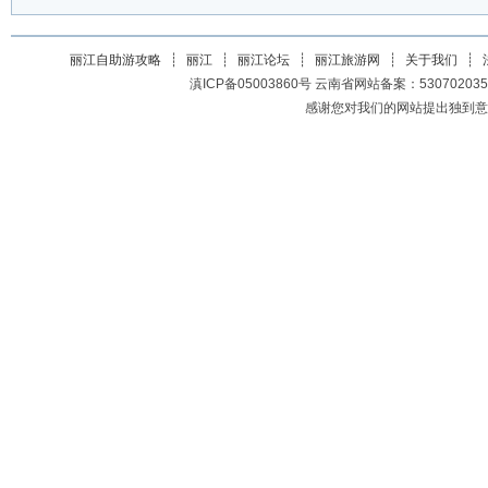
丽江自助游攻略
┊
丽江
┊
丽江论坛
┊
丽江旅游网
┊
关于我们
┊
滇ICP备05003860号 云南省网站备案：5307020350200
感谢您对我们的网站提出独到意见或