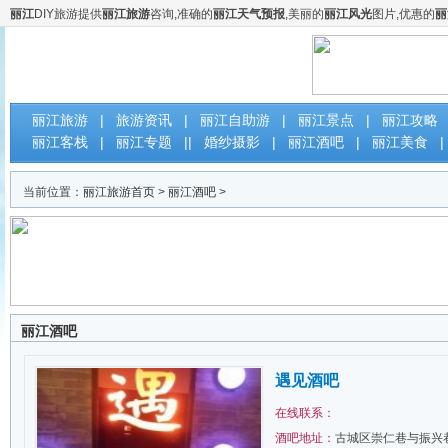
丽江
DIY旅游提供
丽江旅游
咨询,准确的
丽江天气预报
,美丽的
丽江风光
图片,优惠的
丽
云南丽江DIY自助旅游网
丽江旅游
|
旅游资讯
|
丽江自助游
|
丽江景点
|
丽江攻略
丽江客栈
|
丽江专题
||
婚纱摄影
|
丽江酒吧
|
丽江美食
|
当前位置：
丽江旅游首页
>
丽江酒吧
>
丽江酒吧
遇见酒吧
在线联系：
酒吧地址：
古城区崇仁巷与振兴巷