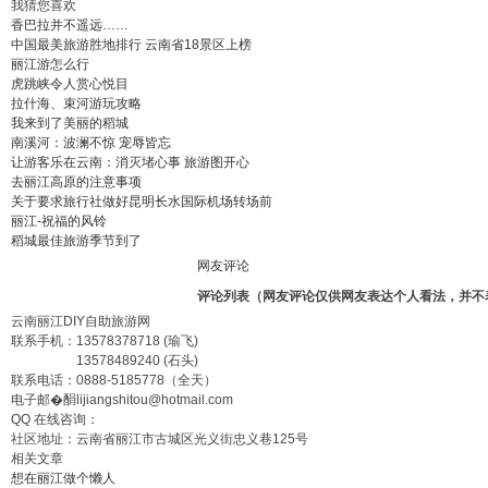
我猜您喜欢
香巴拉并不遥远……
中国最美旅游胜地排行 云南省18景区上榜
丽江游怎么行
虎跳峡令人赏心悦目
拉什海、束河游玩攻略
我来到了美丽的稻城
南溪河：波澜不惊 宠辱皆忘
让游客乐在云南：消灭堵心事 旅游图开心
去丽江高原的注意事项
关于要求旅行社做好昆明长水国际机场转场前
丽江-祝福的风铃
稻城最佳旅游季节到了
网友评论
评论列表（网友评论仅供网友表达个人看法，并不
云南丽江DIY自助旅游网
联系手机：
13578378718
(瑜飞)
13578489240
(石头)
联系电话：
0888-5185778
（全天）
电子邮�
䣺lijiangshitou@hotmail.com
QQ 在线咨询：
社区地址：云南省丽江市古城区光义街忠义巷125号
相关文章
想在丽江做个懒人