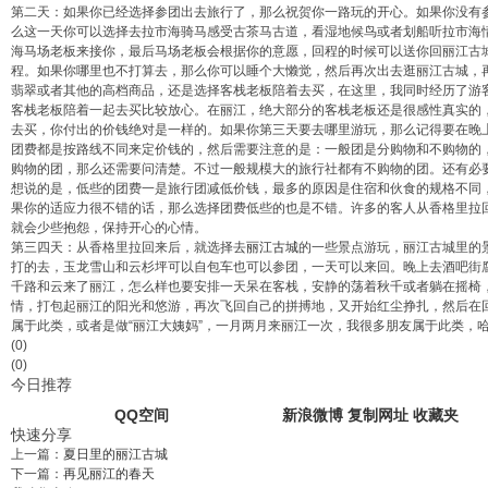
第二天：如果你已经选择参团出去旅行了，那么祝贺你一路玩的开心。如果你没有
么这一天你可以选择去拉市海骑马感受古茶马古道，看湿地候鸟或者划船听拉市海
海马场老板来接你，最后马场老板会根据你的意愿，回程的时候可以送你回丽江古
程。如果你哪里也不打算去，那么你可以睡个大懒觉，然后再次出去逛丽江古城，
翡翠或者其他的高档商品，还是选择客栈老板陪着去买，在这里，我同时经历了游
客栈老板陪着一起去买比较放心。在丽江，绝大部分的客栈老板还是很感性真实的
去买，你付出的价钱绝对是一样的。如果你第三天要去哪里游玩，那么记得要在晚
团费都是按路线不同来定价钱的，然后需要注意的是：一般团是分购物和不购物的，
购物的团，那么还需要问清楚。不过一般规模大的旅行社都有不购物的团。还有必
想说的是，低些的团费一是旅行团减低价钱，最多的原因是住宿和伙食的规格不同
果你的适应力很不错的话，那么选择团费低些的也是不错。许多的客人从香格里拉
就会少些抱怨，保持开心的心情。
第三四天：从香格里拉回来后，就选择去
丽江古城
的一些景点游玩，丽江古城里的
打的去，玉龙雪山和云杉坪可以自包车也可以参团，一天可以来回。晚上去酒吧街
千路和云来了丽江，怎么样也要安排一天呆在客栈，安静的荡着秋千或者躺在摇椅
情，打包起丽江的阳光和悠游，再次飞回自己的拼搏地，又开始红尘挣扎，然后在
属于此类，或者是做“丽江大姨妈”，一月两月来丽江一次，我很多朋友属于此类，
(0)
(0)
今日推荐
QQ空间
新浪微博
复制网址
收藏夹
快速分享
上一篇：
夏日里的丽江古城
下一篇：
再见丽江的春天