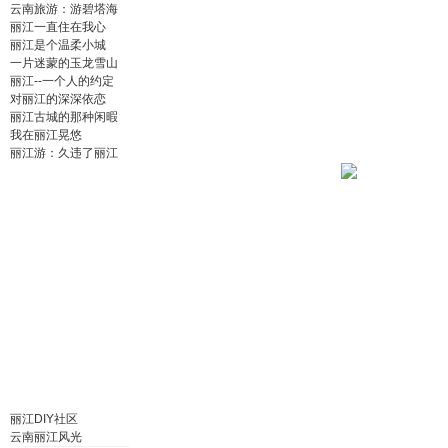
云南旅游：游碧塔海
丽江一直住在我心
丽江是个温柔小城
一片迷蒙的玉龙雪山
丽江--一个人的约定
对丽江的深深依恋
丽江古城的那种闲暇
我在丽江晃悠
丽江游：久违了丽江
丽江DIY社区
云南丽江风光