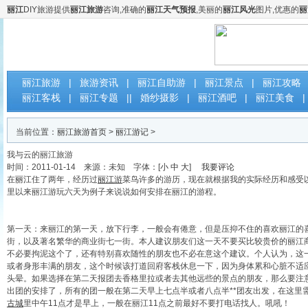
丽江
DIY旅游提供
丽江旅游
咨询,准确的
丽江天气预报
,美丽的
丽江风光
图片,优惠的
丽
云南丽江DIY自助旅游网
丽江旅游
|
旅游资讯
|
丽江自助游
|
丽江景点
|
丽江攻略
丽江客栈
|
丽江专题
||
婚纱摄影
|
丽江酒吧
|
丽江美食
|
当前位置：
丽江旅游首页
>
丽江游记
>
我与云的丽江旅游
时间：2011-01-14 来源：未知 字体：[
小
中
大
]
我要评论
在
丽江
住了两年，经历过
丽江
游
菜鸟许多的游历，现在就根据我的实际经历和感受
里以来丽江游玩六天为例子来说说如何安排在丽江的游程。
第一天：来丽江的第一天，放下行李，一般会有倦意，但是压抑不住的喜欢丽江的
街，以及著名繁华的商业街七一街。本人建议朋友们这一天不要买比较贵价的丽江
不必要拘泥这个了，还有特别喜欢随性的朋友也不必在意这个建议。个人认为，这
或者身形丰满的朋友，这个时候该打道回府客栈休息一下，因为身体累和心脏不适应
头晕。如果选择在第二天报团去香格里拉或者去其他远些的景点的朋友，那么要注
出团的安排了，所有的团一般在第二天早上七点半或者八点半**团友出发，在这里
古城
里中午11点才是早上，一般在丽江11点之前最好不要打电话找人。吼吼！