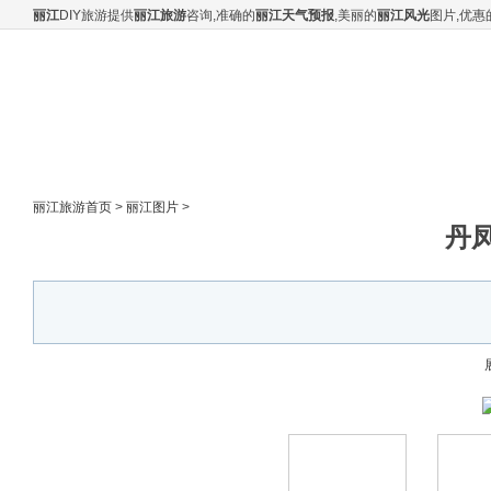
丽江
DIY旅游提供
丽江旅游
咨询,准确的
丽江天气预报
,美丽的
丽江风光
图片,优惠
云南丽江DIY自助旅游网
丽江旅游
|
旅游资讯
|
丽江自助游
|
丽江景点
|
丽江攻略
丽江客栈
|
丽江专题
|
丽江俱乐部
|
婚纱摄影
|
丽江酒吧
丽江旅游首页
>
丽江图片
>
丹