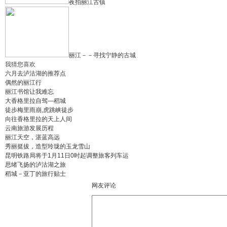
夜拍丽江古镇
丽江－－寻找宁静的古城
我猜您喜欢
六月去泸沽湖的推荐点
偶然的丽江行
丽江书馆让我难忘
大香格里拉自驾—稻城
徒步梅里雨崩,虎跳峡徒步
向往香格里拉的天上人间
云南旅游发展历程
丽江天空，湛蓝高远
秀丽挺拔，造型玲珑的玉龙雪山
昆明铁路局将于1月11日0时起调整旅客列车运
思绪飞扬的泸沽湖之旅
稻城－亚丁的旅行贴士
网友评论