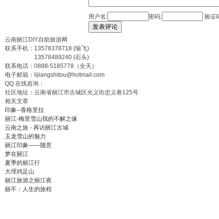
用户名:
密码:
验证码
发表评论
云南丽江DIY自助旅游网
联系手机：
13578378718
(瑜飞)
13578489240
(石头)
联系电话：
0888-5185778
（全天）
电子邮箱：
lijiangshitou@hotmail.com
QQ 在线咨询：
社区地址：云南省丽江市古城区光义街忠义巷125号
相关文章
印象--香格里拉
丽江-梅里雪山我的不解之缘
云南之旅 - 再访丽江古城
玉龙雪山的魅力
丽江印象——随意
梦在丽江
夏季的丽江行
大理鸡足山
丽江旅游之丽江夜
丽不：人生的旅程