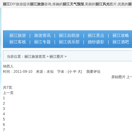
丽江
DIY旅游提供
丽江旅游
咨询,准确的
丽江天气预报
,美丽的
丽江风光
图片,优惠的
丽
云南丽江DIY自助旅游网
丽江旅游
|
旅游资讯
|
丽江自助游
|
丽江景点
|
丽江攻略
丽江客栈
|
丽江专题
|
丽江俱乐部
|
婚纱摄影
|
丽江酒吧
当前位置：
丽江旅游首页
>
丽江图片
>
纳西人
时间：2011-09-10 来源：未知 字体：[
小
中
大
]
我要评论
原始图片
上
共7页:
上一页
1
2
3
4
5
6
7