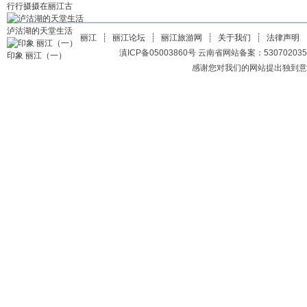
行行摄摄在丽江古
泸沽湖的天堂生活
丽江
┊
丽江论坛
┊
丽江旅游网
┊
关于我们
┊
法律声明
滇ICP备05003860号 云南省网站备案：5307020350200
印象 丽江（一）
感谢您对我们的网站提出独到意见或