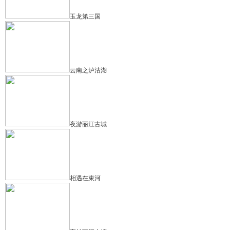
玉龙第三国
云南之泸沽湖
夜游丽江古城
相遇在束河