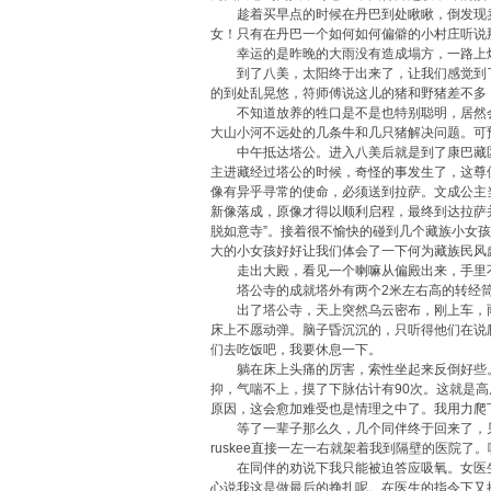
趁着买早点的时候在丹巴到处瞅瞅，倒发现卖
女！只有在丹巴一个如何如何偏僻的小村庄听说
幸运的是昨晚的大雨没有造成塌方，一路上
到了八美，太阳终于出来了，让我们感觉到了
的到处乱晃悠，符师傅说这儿的猪和野猪差不多
不知道放养的牲口是不是也特别聪明，居然会
大山小河不远处的几条牛和几只猪解决问题。可
中午抵达塔公。进入八美后就是到了康巴藏区了
主进藏经过塔公的时候，奇怪的事发生了，这尊
像有异乎寻常的使命，必须送到拉萨。文成公主
新像落成，原像才得以顺利启程，最终到达拉萨
脱如意寺”。接着很不愉快的碰到几个藏族小女
大的小女孩好好让我们体会了一下何为藏族民风
走出大殿，看见一个喇嘛从偏殿出来，手里不
塔公寺的成就塔外有两个2米左右高的转经筒
出了塔公寺，天上突然乌云密布，刚上车，雨
床上不愿动弹。脑子昏沉沉的，只听得他们在说
们去吃饭吧，我要休息一下。
躺在床上头痛的厉害，索性坐起来反倒好些。
抑，气喘不上，摸了下脉估计有90次。这就是
原因，这会愈加难受也是情理之中了。我用力爬
等了一辈子那么久，几个同伴终于回来了，见
ruskee直接一左一右就架着我到隔壁的医院了
在同伴的劝说下我只能被迫答应吸氧。女医生
心说我这是做最后的挣扎呢。在医生的指令下又