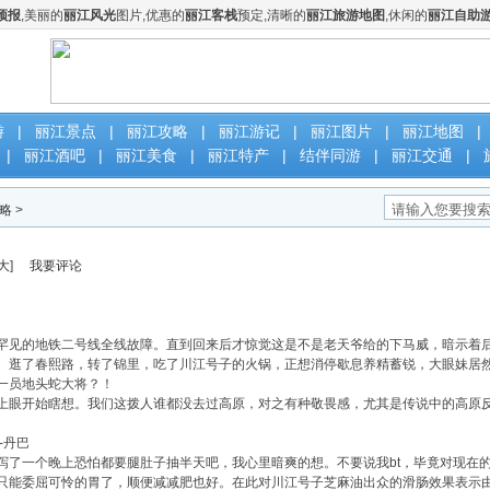
预报
,美丽的
丽江风光
图片,优惠的
丽江客栈
预定,清晰的
丽江旅游地图
,休闲的
丽江自助
游
|
丽江景点
|
丽江攻略
|
丽江游记
|
丽江图片
|
丽江地图
|
|
丽江酒吧
|
丽江美食
|
丽江特产
|
结伴同游
|
丽江交通
|
略
>
大
]
我要评论
见的地铁二号线全线故障。直到回来后才惊觉这是不是老天爷给的下马威，暗示着
了春熙路，转了锦里，吃了川江号子的火锅，正想消停歇息养精蓄锐，大眼妹居然
一员地头蛇大将？！
眼开始瞎想。我们这拨人谁都没去过高原，对之有种敬畏感，尤其是传说中的高原反
-丹巴
一个晚上恐怕都要腿肚子抽半天吧，我心里暗爽的想。不要说我bt，毕竟对现在的
只能委屈可怜的胃了，顺便减减肥也好。在此对川江号子芝麻油出众的滑肠效果表示