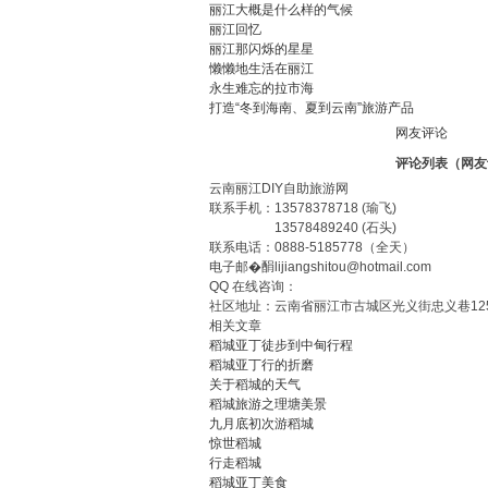
丽江大概是什么样的气候
丽江回忆
丽江那闪烁的星星
懒懒地生活在丽江
永生难忘的拉市海
打造“冬到海南、夏到云南”旅游产品
网友评论
评论列表（网友
云南丽江DIY自助旅游网
联系手机：
13578378718
(瑜飞)
13578489240
(石头)
联系电话：
0888-5185778
（全天）
电子邮�
䣺lijiangshitou@hotmail.com
QQ 在线咨询：
社区地址：云南省丽江市古城区光义街忠义巷12
相关文章
稻城亚丁徒步到中甸行程
稻城亚丁行的折磨
关于稻城的天气
稻城旅游之理塘美景
九月底初次游稻城
惊世稻城
行走稻城
稻城亚丁美食