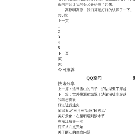
杂的声音让我的头又开始痛了起来。
高原啊高原，我们算是好好的认识了一下。
共5页:
上一页
1
2
3
4
5
下一页
(0)
(0)
今日推荐
QQ空间
快速分享
上一篇：
追寻雪山的日子---泸沽湖亚丁穿越
下一篇：
世外桃源稻城亚丁泸沽湖徒步穿越
我猜您喜欢
丽江让我迷失
师宗五龙“三月三”劲吹“民族风”
美好景象：在昆明遇到泼水节
在丽江疯狂一次
丽江从几点开始
关于丽江的住宿问题