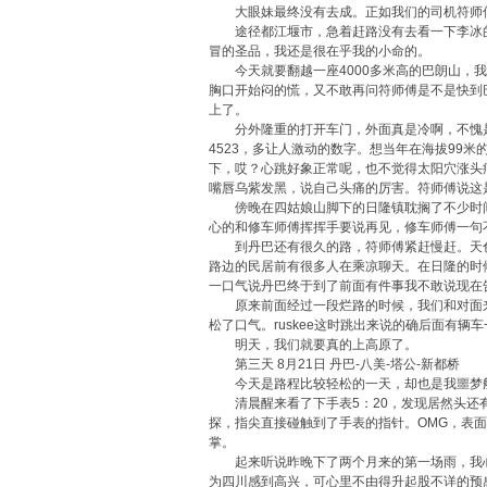
大眼妹最终没有去成。正如我们的司机符师傅
途径都江堰市，急着赶路没有去看一下李冰的
冒的圣品，我还是很在乎我的小命的。
今天就要翻越一座4000多米高的巴朗山，我
胸口开始闷的慌，又不敢再问符师傅是不是快到
上了。
分外隆重的打开车门，外面真是冷啊，不愧是
4523，多让人激动的数字。想当年在海拔99
下，哎？心跳好象正常呢，也不觉得太阳穴涨头痛
嘴唇乌紫发黑，说自己头痛的厉害。符师傅说这是
傍晚在四姑娘山脚下的日隆镇耽搁了不少时间
心的和修车师傅挥挥手要说再见，修车师傅一句
到丹巴还有很久的路，符师傅紧赶慢赶。天色
路边的民居前有很多人在乘凉聊天。在日隆的时
一口气说丹巴终于到了前面有件事我不敢说现在
原来前面经过一段烂路的时候，我们和对面来
松了口气。ruskee这时跳出来说的确后面有
明天，我们就要真的上高原了。
第三天 8月21日 丹巴-八美-塔公-新都桥
今天是路程比较轻松的一天，却也是我噩梦
清晨醒来看了下手表5：20，发现居然头还有
探，指尖直接碰触到了手表的指针。OMG，表
掌。
起来听说昨晚下了两个月来的第一场雨，我心
为四川感到高兴，可心里不由得升起股不详的预