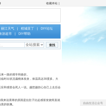
游
收藏本站
|
丽江天气
|
稻城亚丁
|
DIY论坛
旅游超市
|
DIY帮助
查找
后来一路的艰辛和曲折。
临时出状况扁桃体发炎，体温高达38度多。大
应和感冒会死人一说。越想越担心自己上去后会
我来说畏寒的原因是拉肚子比起感冒发烧简直就
自由生活公众号
由衷的钦佩。