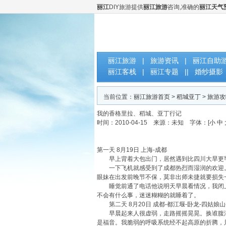
丽江
DIY旅游提供
丽江旅游
咨询,准确的
丽江天气
云南丽江DIY自助旅游网
丽江旅游
|
旅游资讯
|
丽江自助
丽江客栈
|
丽江专题
||
婚纱摄影
当前位置：
丽江旅游首页
>
稻城亚丁
>
旅游攻
我的香格里拉、稻城、亚丁行记
时间：2010-04-15 来源：未知 字体：[
小
中
第一天 8月19日 上海-成都
早上背着大包出门，居然遇到比四川大旱更罕
一下飞机就感受到了成都热烈而湿润的欢迎。逛
眼妹在出发前晚节不保，莫非出师未捷就要损失
睡觉前通了电话他说明天早晨看情况，我闭上
不会有什么事，迷迷糊糊的就睡着了。
第二天 8月20日 成都-都江堰-卧龙-四姑娘山
早晨起来人很虚弱，走路摇摇晃晃。换谁腹泻了
是福音。我脆弱的呼吸系统经不起高原的折腾，