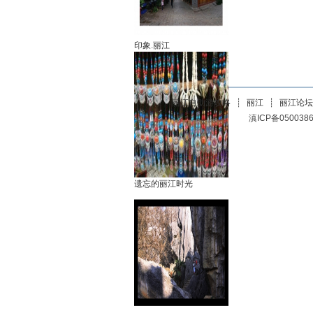
印象.丽江
丽江自助游攻略
┊
丽江
┊
丽江论坛
滇ICP备0500386
遗忘的丽江时光