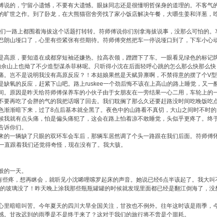
说的，宁留小遗憾，不要有大遗憾。眼妹同志还是很懂明哲保身的道理的。不客气的
旷世之作。到了卧龙，在大熊猫宿舍旁找了家小饭店解决午餐，大嚼生姜和洋葱，吃
们一路上都围着海拔这个话题打转转。符师傅说你们别拿海拔说事，没那么可怕的。
巴朗山垭口了，心里有些紧张有些期待。符师傅突然把车一停说垭口到了，下车小心
高原，要知道在成都穿短袖还嫌热。拉高衣领，蹭蹭下了车。一眼看见绿色的标记牌
米的佘山上也拗了不少造型谋杀菲林呢。只听得小沈在后面轻呼心跳的怎么那么快那么
。岂不是说明我没有高原反应？！本姑娘果然是天赋异禀啊，不禁得意的摆了个V型手势
缺氧的反应，赶紧下山吧。路上ruskee一个劲后悔不该在上高山的路上睡觉，又
。原因是昨天给符师傅保养车的小伙子由于女朋友在一旁结果一心二用，车轮上的一
不要再吃了会胖的气的我把话咽了回去。我们耽搁了那么久还要赶路没时间吃晚饭吃
渐渐暗下来，过了8点后基本就全黑了。夜色中的山路看不真切，大山之间时不时的
候我就有点头痛，怕是偏头痛犯了，这会在路上怕着凉不敢睡觉，头似乎更疼了。终
告诉你们。
的一辆缺了只眼的双环车会车后，那辆车居然调了个头一路跟在我们后面。符师傅怀
辆车一直跟着我们还觉得奇怪，现在没有了。我大骇。
般的一天。
些疼，想再眯会，就听见小沈唏哩嗦罗起床的声音。她说已经6点半该起了。我大叫
面的玻璃没了！昨天晚上涂我那些瓶瓶罐罐的时候就发现里面都已经是翻江倒海了，没
里暗暗叫苦。今年夏天的四川大旱全国关注，甘孜也不例外。往年这时该是雨季，今
感。甘孜迟到的雨季是不是终于来了？这对于我们的旅行将不啻是个噩耗。