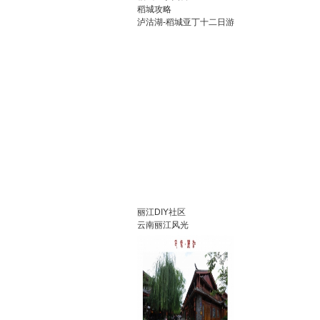
稻城攻略
泸沽湖-稻城亚丁十二日游
丽江DIY社区
云南丽江风光