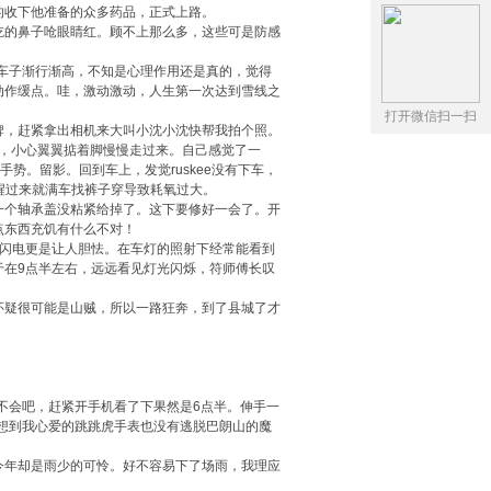
收下他准备的众多药品，正式上路。
的鼻子呛眼睛红。顾不上那么多，这些可是防感
车子渐行渐高，不知是心理作用还是真的，觉得
动作缓点。哇，激动激动，人生第一次达到雪线之
打开微信扫一扫
，赶紧拿出相机来大叫小沈小沈快帮我拍个照。
快，小心翼翼掂着脚慢慢走过来。自己感觉了一
。留影。回到车上，发觉ruskee没有下车，
一醒过来就满车找裤子穿导致耗氧过大。
个轴承盖没粘紧给掉了。这下要修好一会了。开
点东西充饥有什么不对！
闪电更是让人胆怯。在车灯的照射下经常能看到
于在9点半左右，远远看见灯光闪烁，符师傅长叹
疑很可能是山贼，所以一路狂奔，到了县城了才
不会吧，赶紧开手机看了下果然是6点半。伸手一
想到我心爱的跳跳虎手表也没有逃脱巴朗山的魔
年却是雨少的可怜。好不容易下了场雨，我理应