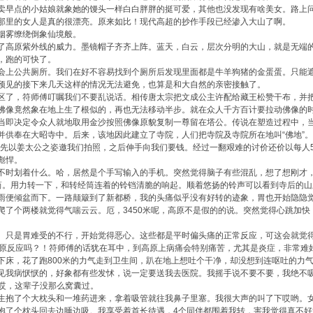
早点的小姑娘就象她的馒头一样白白胖胖的挺可爱，其他也没发现有啥美女。路上问
那里的女人是真的很漂亮。原来如比！现代高超的抄作手段已经渗入大山了啊。
烟雾缭绕倒象仙境般。
高原紫外线的威力。墨镜帽子齐齐上阵。蓝天，白云，层次分明的大山，就是无端的
，跑的可快了。
上公共厕所。我们在好不容易找到个厕所后发现里面都是牛羊狗猪的金蛋蛋。只能遮
预见的接下来几天这样的情况无法避免，也算是和大自然的亲密接触了。
，符师傅叮嘱我们不要乱说话。相传唐太宗把文成公主许配给藏王松赞干布，并把
佛像竟然象在地上生了根似的，再也无法移动半步。就在众人千方百计要拉动佛像的
当即决定令众人就地取用金沙按照佛像原貌复制一尊留在塔公。传说在塑造过程中，
并供奉在大昭寺中。后来，该地因此建立了寺院，人们把寺院及寺院所在地叫“佛地”。
孩先以姜太公之姿邀我们拍照，之后伸手向我们要钱。经过一翻艰难的讨价还价以每人
彪悍。
时划着什么。哈，居然是个手写输入的手机。突然觉得脑子有些混乱，想了想刚才
。用力转一下，和转经筒连着的铃铛清脆的响起。顺着悠扬的铃声可以看到寺后的山
便倾盆而下。一路颠簸到了新都桥，我的头痛似乎没有好转的迹象，胃也开始隐隐觉
爬了个两楼就觉得气喘云云。厄，3450米呢，高原不是假的的说。突然觉得心跳加
只是胃难受的不行，开始觉得恶心。这些都是平时偏头痛的正常反应，可这会就觉得
高原反应吗？！符师傅的话犹在耳中，到高原上病痛会特别痛苦，尤其是炎症，非常难
下床，花了跑800米的力气走到卫生间，趴在地上想吐个干净，却没想到连呕吐的力
我病恹恹的，好象都有些发怵，说一定要送我去医院。我摇手说不要不要，我绝不吸
。哎，这辈子没那么窝囊过。
抱了个大枕头和一堆药进来，拿着吸管就往我鼻子里塞。我很大声的叫了下哎哟。女
抱了个枕头回去边睡边吸。我享受着首长待遇，4个同伴都围着我转，害我觉得真不