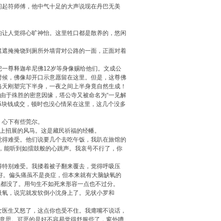
起符师傅，他中气十足的大声说现在丹巴无美
让人觉得心旷神怡。这里牲口都是散养的，悠闲
遮掩掩饶到厕所外墙背对公路的一面，正面对着
一尊释迦牟尼佛12岁等身像赐给他们。文成公
时候，佛像却开口示意愿留在这里。但是，这尊佛
当天刚塑完下半身，一夜之间上半身竟自然生成！
由于殊胜的密意因缘，塔公寺又被命名为“一见解
5块钱成交，顿时也没心情呆在这里，这几个没多
，心下有些莞尔。
上招展的风马。这是藏民祈福的经幡。
得难受。他们说要几个去吃午饭，我趴在旅馆的
快，能听到如擂鼓般的心跳声。我哀号不行了，你
特别难受。我搂着被子翻来覆去，觉得呼吸压
好。偏头痛虽不是炎症，但本来就有大脑缺氧的
气都没了。用句生不如死来形容一点也不过分。
氧，说完就发软倒小沈身上了。见状小罗和
医生又怒了，这点你也受不住。我瘪嘴不说话，
好意思。可恶的是好不容易觉得舒服些了，窗外嘈