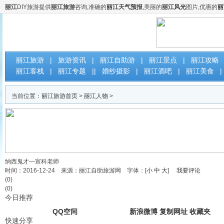
丽江
DIY旅游提供
丽江旅游
咨询,准确的
丽江天气预报
,美丽的
丽江风光
图片,优惠的
丽
云南丽江DIY自助旅游网
丽江旅游
|
旅游资讯
|
丽江自助游
|
丽江景点
|
丽江攻略
丽江客栈
|
丽江专题
||
婚纱摄影
|
丽江酒吧
|
丽江美食
|
当前位置：
丽江旅游首页
>
丽江人物
>
纳西鬼才—宣科老师
时间：2016-12-24 来源：丽江自助旅游网 字体：[
小
中
大
]
我要评论
(0)
(0)
今日推荐
QQ空间
新浪微博
复制网址
收藏夹
快速分享