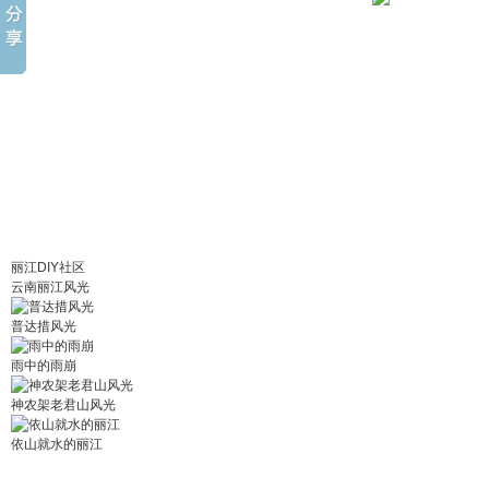
丽江DIY社区
云南丽江风光
普达措风光
雨中的雨崩
神农架老君山风光
依山就水的丽江