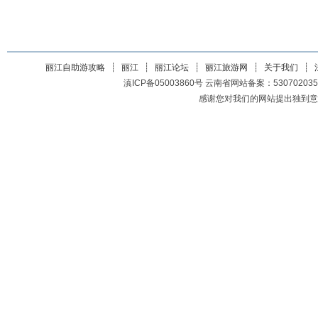
丽江自助游攻略
┊
丽江
┊
丽江论坛
┊
丽江旅游网
┊
关于我们
┊
滇ICP备05003860号 云南省网站备案：5307020350200
感谢您对我们的网站提出独到意见或