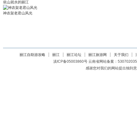
依山就水的丽江
神农架老君山风光
丽江自助游攻略
┊
丽江
┊
丽江论坛
┊
丽江旅游网
┊
关于我们
┊
滇ICP备05003860号 云南省网站备案：5307020350200
感谢您对我们的网站提出独到意见或