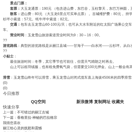
景点门票：
套票：
大玉龙通票：190元 （包含进山费，东巴谷，玉柱擎天，东巴万神圆，
散客：
进山费：80元 （大玉龙6景点可买单点票） 。
古城维护费
：80元 。
杉坪小索道：57元。牦牛坪中索道：82元。
交通：
包车去玉龙雪山60-100元/天；也可从大水车附近的红太阳广场乘公
车。
营业时间
：
玉龙雪山
旅游索道营业时间为9：30～16：00。
??
游览路线
：典型的游览路线是从
丽江
县城——甘海子——
白水河
——云杉坪。从白
??
小贴士
：
最佳旅游时间：冬季，其它季节也可前往，但需天气晴朗之时再去。
山上可以租羽绒服，也有租免费氧气袋，但需要交100元押金。山上一般会有
滑雪
：
玉龙雪山
终年可以滑雪，乘玉龙雪山封闭式缆车直上海拔4506米的四季滑雪
(0)
(0)
今日推荐
QQ空间
新浪微博
复制网址
收藏夹
快速分享
上一篇：
不可错过的丽江古城
下一篇：
香格里拉-神秘的巴拉格宗
我猜您喜欢
丽江给心灵的抚慰和震憾