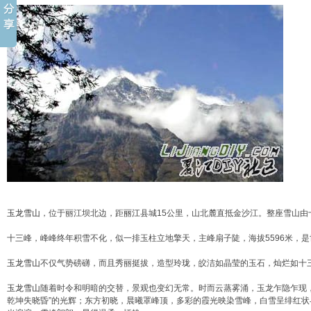
玉龙雪山
，位于丽江坝北边，距
丽江
县城15公里，山北麓直抵金沙江。整座雪山由
十三峰，峰峰终年积雪不化，似一排玉柱立地擎天，主峰扇子陡，海拔5596米，
玉龙雪山
不仅气势磅礴，而且秀丽挺拔，造型玲珑，皎洁如晶莹的玉石，灿烂如十
玉龙雪山
随着时令和明暗的交替，景观也变幻无常。时而云蒸雾涌，玉龙乍隐乍现
乾坤失晓昏”的光辉；东方初晓，晨曦罩峰顶，多彩的霞光映染雪峰，白雪呈绯红