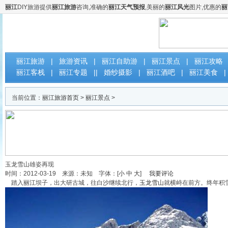
丽江
DIY旅游提供
丽江旅游
咨询,准确的
丽江天气预报
,美丽的
丽江风光
图片,优惠的
丽
云南丽江DIY自助旅游网
丽江旅游
|
旅游资讯
|
丽江自助游
|
丽江景点
|
丽江攻略
丽江客栈
|
丽江专题
||
婚纱摄影
|
丽江酒吧
|
丽江美食
|
当前位置：
丽江旅游首页
>
丽江景点
>
玉龙雪山雄姿再现
时间：2012-03-19 来源：未知 字体：[
小
中
大
]
我要评论
踏入
丽江
坝子，出大研古城，往白沙继续北行，
玉龙雪山
就横峙在前方。终年积