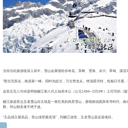
当你沿此旅游线深入其中，雪山会展现给你奇花、异树、雪海、冰川、草甸、溪流
“郡北无双岳，南滇第一峰。四时光皎洁，万古势龙从。绝顶星河转，危巅日月通。
这首五言八句诗是明朝
丽江
第八代土知府木公（公元1494--1553年）土司写的
丽江
旅游景点
玉龙雪山
自古就是一座壮美的风景雪山，唐朝南诏国异牟寻时代，南
辉。拜山朝圣者不绝于途。
“主品须立最高品，登山须登最高顶”，到
丽江
游览，玉龙雪山是必选项目。