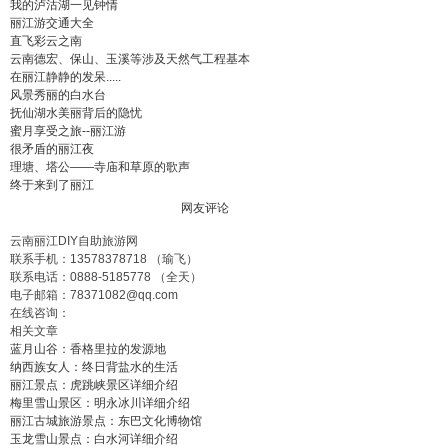
我的泸沽湖一见钟情
丽江游交通大全
直飞彩云之南
云南德宏、保山、玉溪等涉及天然气工程基本
在丽江静静的发呆.....
风景秀丽的白水台
抚仙湖水美丽背后的隐忧
蜜月享受之旅--丽江游
很矛盾的丽江夜
理塘、塔公——寺庙和草原的歌声
终于来到了丽江
网友评论
云南丽江DIY自助旅游网
联系手机：
13578378718
（瑜飞）
联系电话：
0888-5185778
（全天）
电子邮箱：
78371082@qq.com
在线咨询：
相关文章
蓝月山谷：香格里拉的发源地
纳西族女人：终日背盐水的生活
丽江景点：虎跳峡景区详细介绍
梅里雪山景区：明永冰川详细介绍
丽江古城旅游景点：东巴文化博物馆
玉龙雪山景点：白水河详细介绍